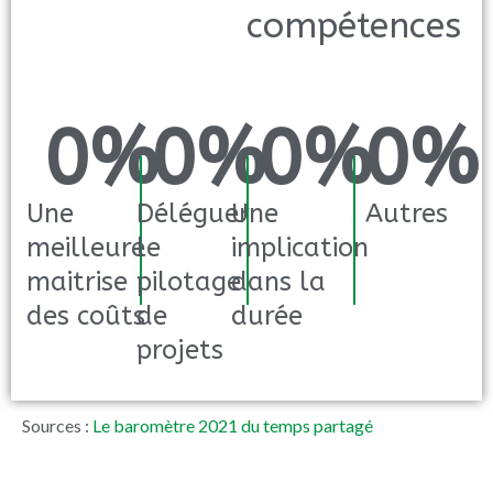
compétences
0
%
0
%
0
%
0
%
Une
Déléguer
Une
Autres
meilleure
le
implication
maitrise
pilotage
dans la
des coûts
de
durée
projets
Sources :
Le baromètre 2021 du temps partagé